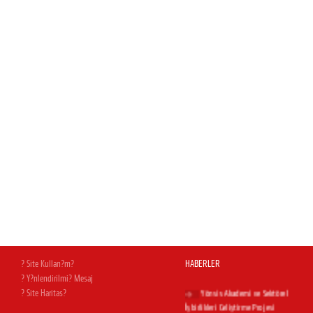
Magnesia AVM açıldı
Yapı Dergisi Temmuz
sayısındayız...
İnşaat & Yatırım dergisi Temmuz
sayısındayız
Hürriyet Ege'deyiz
Milas Bodrum Havalimanı.Uğur
Cebeci'nin kaleminden...
? Site Kullan?m?
HABERLER
? Y?nlendirilmi? Mesaj
Yönsis Akademi ve Sektörel
? Site Haritas?
İşbirlikleri Geliştirme Projesi