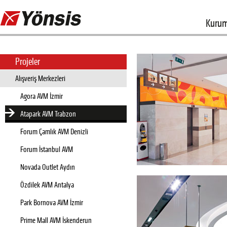
Kurum
Projeler
Alışveriş Merkezleri
Agora AVM İzmir
Atapark AVM Trabzon
Forum Çamlık AVM Denizli
Forum İstanbul AVM
Novada Outlet Aydın
Özdilek AVM Antalya
Park Bornova AVM İzmir
Prime Mall AVM İskenderun