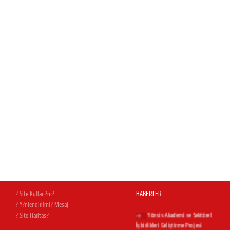
Magnesia AVM açıldı
Yapı Dergisi Temmuz
sayısındayız...
İnşaat & Yatırım dergisi Temmuz
sayısındayız
Hürriyet Ege'deyiz
Milas Bodrum Havalimanı.Uğur
Cebeci'nin kaleminden...
? Site Kullan?m?
HABERLER
? Y?nlendirilmi? Mesaj
Yönsis Akademi ve Sektörel
? Site Haritas?
İşbirlikleri Geliştirme Projesi