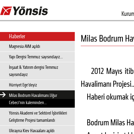
Kurum
Haberler
Milas Bodrum Hav
Magnesia AVM açıldı
Yapı Dergisi Temmuz sayısındayız...
İnşaat & Yatırım dergisi Temmuz
2012 Mayıs itibar
sayısındayız
Havalimanı Projesi.
Hürriyet Ege'deyiz
Haberi okumak iç
Milas Bodrum Havalimanı.Uğur
Cebeci'nin kaleminden...
Yönsis Akademi ve Sektörel İşbirlikleri
Geliştirme Projesi tamamlandı
Bodrum Milas Hava
Ukrayna Kiev Havaalanı açıldı