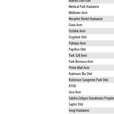
Marriot Otel Otel
Medical Park Hastanesi
Midtown Avm
Nevşehir Devlet Hastanesi
Oasis Avm
Özdilek Avm
Özgöbek Otel
Palmiye Avm
Papillon Otel
Park 328 Avm
Park Bornova Avm
Prime Mall Avm
Radisson Blu Otel
Robinson Sarıgerme Park Otel
RTÜK
Sera Avm
Sabiha Gökçen Havalimanı Projele
Saphir Otel
Sevgi Hastanesi