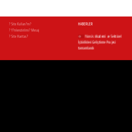
Hürriyet Ege'deyiz
Milas Bodrum Havalimanı.Uğur
Cebeci'nin kaleminden...
? Site Kullan?m?
HABERLER
? Y?nlendirilmi? Mesaj
Yönsis Akademi ve Sektörel
? Site Haritas?
İşbirlikleri Geliştirme Projesi
tamamlandı
Ukrayna Kiev Havaalanı açıldı
yapı.com.tr Haber Bültenindeyiz
Dünya Gazetesi'nden...
Yeni Web Sitemiz Yayında
Web sitemiz, yeni arayüzüyle sizlerin
hizmetindedir.
Power Packer ( Ergun Hidrolik )
açıldı