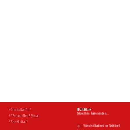
Magnesia AVM açıldı
Yapı Dergisi Temmuz
sayısındayız...
İnşaat & Yatırım dergisi Temmuz
sayısındayız
Hürriyet Ege'deyiz
Milas Bodrum Havalimanı.Uğur
? Site Kullan?m?
HABERLER
Cebeci'nin kaleminden...
? Y?nlendirilmi? Mesaj
? Site Haritas?
Yönsis Akademi ve Sektörel
İşbirlikleri Geliştirme Projesi