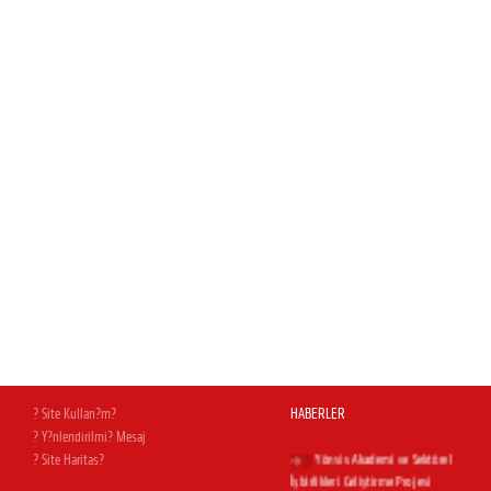
Magnesia AVM açıldı
Yapı Dergisi Temmuz
sayısındayız...
İnşaat & Yatırım dergisi Temmuz
sayısındayız
Hürriyet Ege'deyiz
Milas Bodrum Havalimanı.Uğur
Cebeci'nin kaleminden...
? Site Kullan?m?
HABERLER
? Y?nlendirilmi? Mesaj
Yönsis Akademi ve Sektörel
? Site Haritas?
İşbirlikleri Geliştirme Projesi