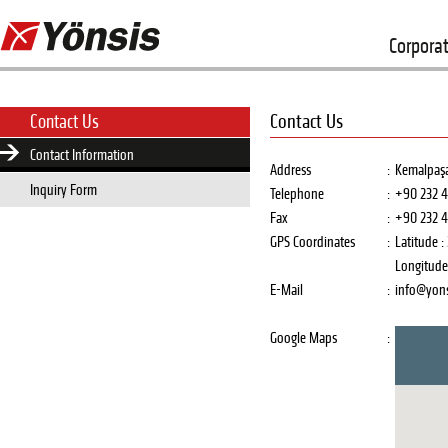
Corpora
Contact Us
Contact Us
Contact Information
Address
:
Kemalpaşa
Inquiry Form
Telephone
:
+90 232 4
Fax
:
+90 232 4
GPS Coordinates
:
Latitude :
Longitude 
E-Mail
:
info@yon
Google Maps
: